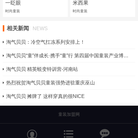
一眨眼
米西果
时尚童装
时尚童装
相关新闻
NEWS
淘气贝贝：冷空气扛冻系列安排上！
淘气贝贝“童”伴成长·携手“童”行 第四届中国童装产业博览会 明星品牌
淘气贝贝 精英蜕变特训营-河南站
热烈祝贺淘气贝贝童装强势进驻重庆巫山
淘气贝贝 摊牌了 这样穿真的很NICE
童装加盟网

