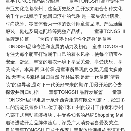
童事TONGSHI品牌介绍篇 童事TONGSHI 品牌诞生于
东亚文化之都泉州，这座历史悠久且开放并融合各种文化
的千年古城赋予了她回归淳朴的气质.是一家集设计研发、
时尚统筹、零售体验为一体的设计师童装品牌。产品涵盖
服装、鞋包及周边配饰等完整产品线。 童事TONGSHI
品牌定位篇 “为孩子着装提供个性化选择”是童事
TONGSHI品牌专注和发展的动力及初心，童事TONGSHI
专注为每个萌宝打造属于自己的着衣风格，使每个萌宝在
安全、舒适、丰富的着衣环境下享受关爱、享受快乐、享
受成长。本真.回归.传承.是童事所呈现的态度,无需太多修
饰,无需太多牵绊,回归自然,淳朴诚实;是新一代童装"清着
装"的倡导者,是对下一代美好未来的期许.用最开始的心去
探索并回归纯粹! 童事TONGSHI品牌发展篇 童事
TONGSHI品牌隶属于泉州西青服装有限公司旗下，经过多
年的沉淀及筹备17年位于浙江和广州的设计工作室和泉州
总部正式启动童装板块，并受各知名的品牌Shopping Mall
邀请进驻开启品牌体验店，深受广大消费者喜爱及关注。
目前童事TONGSHI已成为多家儿童形体培训机构表演秀场