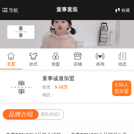
童事童装
收藏
导航
主页
款式
加盟
店铺
咨询
动态
童事诚邀加盟
0.9k人
投资：
5-10万
想加盟
地区：
品牌介绍
BRAND