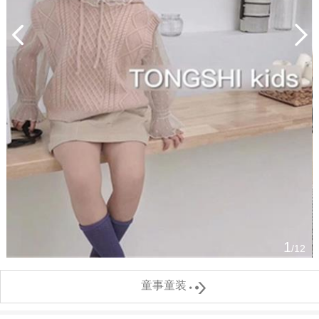
1
/12

童事童装