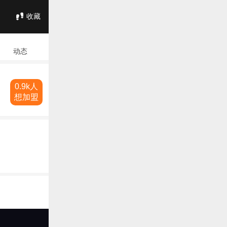
收藏
动态
0.9k人
想加盟