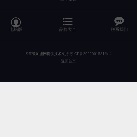


电脑版
品牌大全
联系我们
©童装加盟网提供技术支持
苏ICP备2022001581号-4
返回首页