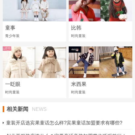
童事
比韩
青少年装
时尚童装
一眨眼
米西果
时尚童装
时尚童装
相关新闻
NEWS
童装开店选宾果童话怎么样?宾果童话加盟要求有哪些?