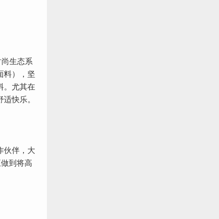
时尚生态系
面料），坚
料。尤其在
舒适快乐。
作伙伴，大
正做到将高