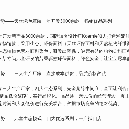
优势——天丝绿色童装，年开发3000余款，畅销优品系列
开发新产品3000余款，国际知名设计师Koemie倾力打造潮流
有畅销款；采用生态、环保面料（天丝环保面料和天然植物纤维
生态植物色素对面料染色，研发出环保，健康有益的植物染料面
米芽专为儿童研发的芳香驱蚊环保面料，绿色安全，让宝宝尽享
优势——三大生产厂家，直接成本供货，品质价格占优
有三大生产厂家，四大生态系列，完全剔除中间商，全面让利合
、精品低价战略”，奉行品牌化、高品质、亲民价的经营理念，真
流时尚和大众低价进行完美糅合，占据市场竞争的绝对优势。
优势——儿童生态模式，四大优选系列，一店抵四店