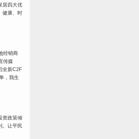
家居四大优
、健康、时
地经销商
宣传媒
全新C2F
单，我生
投资政策倾
利。让平民