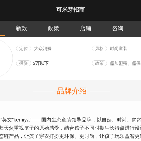
可米芽招商
新款
政策
店铺
咨询
定位
大众消费
风格
时尚童装
投资
5万以下
政策
需加盟费、需保
品牌介绍
英文“kemiya”——国内生态童装领导品牌，以自然、时尚、简
归天然重视孩子的原始感受，结合孩子不同时期生长特点进行设
态链产品，让孩子穿衣打扮更环保、更时尚，让孩子玩乐益智更