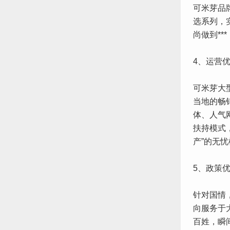
可米芽品
选系列，
尚做到*
4、运营
可米芽大
当地的畅
体、人气
扶持模式
产”的无
5、政策
针对国情
向服务于
百姓，瞬