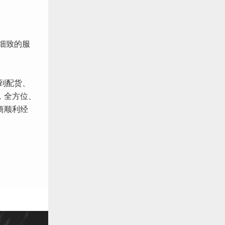
细致的服
到配货、
，全方位、
商顺利经