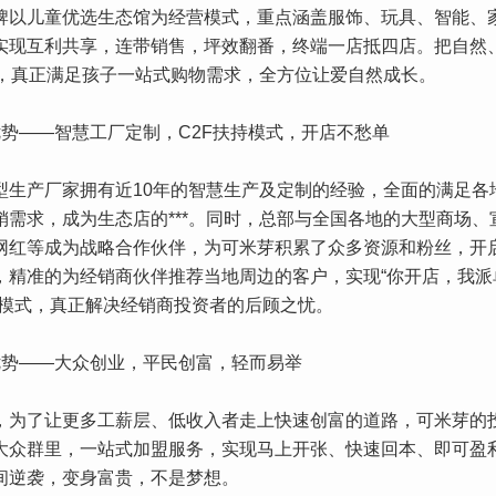
牌以儿童优选生态馆为经营模式，重点涵盖服饰、玩具、智能、
实现互利共享，连带销售，坪效翻番，终端一店抵四店。把自然
**，真正满足孩子一站式购物需求，全方位让爱自然成长。
优势——智慧工厂定制，C2F扶持模式，开店不愁单
型生产厂家拥有近10年的智慧生产及定制的经验，全面的满足各
销需求，成为生态店的***。同时，总部与全国各地的大型商场、
网红等成为战略合作伙伴，为可米芽积累了众多资源和粉丝，开启
，精准的为经销商伙伴推荐当地周边的客户，实现“你开店，我派
忧模式，真正解决经销商投资者的后顾之忧。
优势——大众创业，平民创富，轻而易举
，为了让更多工薪层、低收入者走上快速创富的道路，可米芽的
大众群里，一站式加盟服务，实现马上开张、快速回本、即可盈
间逆袭，变身富贵，不是梦想。