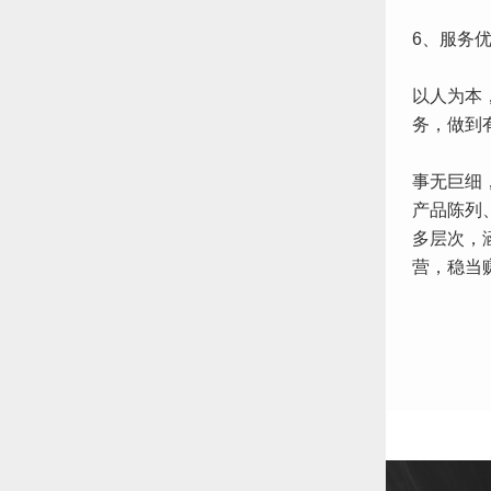
6、服务
以人为本
务，做到
事无巨细
产品陈列
多层次，
营，稳当