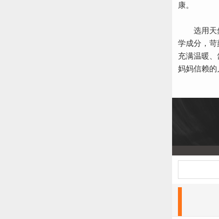
康。
选用天然
学成分，苛
充满温暖、
妈妈信赖的